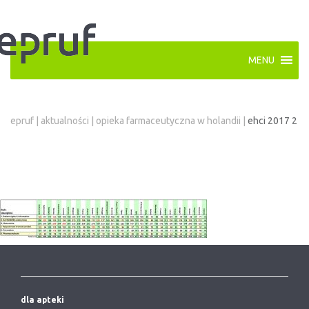
MENU
epruf
|
aktualności
|
opieka farmaceutyczna w holandii
|
ehci 2017 2
dla apteki