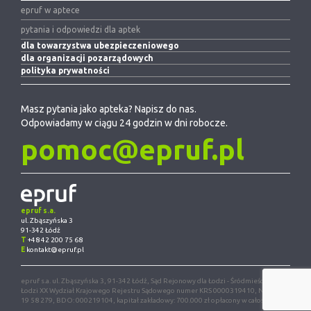
epruf w aptece
pytania i odpowiedzi dla aptek
dla towarzystwa ubezpieczeniowego
dla organizacji pozarządowych
polityka prywatności
Masz pytania jako apteka? Napisz do nas.
Odpowiadamy w ciągu 24 godzin w dni robocze.
pomoc@epruf.pl
epruf s.a.
ul. Zbąszyńska 3
91-342 Łódź
T
+48 42 200 75 68
E
kontakt@epruf.pl
epruf s.a. ul. Zbąszyńska 3, 91-342 Łódź, Sąd Rejonowy dla Łodzi - Śródmieścia w
Łodzi XX Wydział Krajowego Rejestru Sądowego numer KRS 0000319410, NIP 947
19 58 279, BDO: 000219104, kapitał zakładowy: 700.000 zł opłacony w całości.