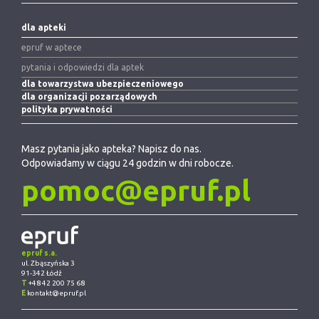
dla apteki
epruf w aptece
pytania i odpowiedzi dla aptek
dla towarzystwa ubezpieczeniowego
dla organizacji pozarządowych
polityka prywatności
Masz pytania jako apteka? Napisz do nas.
Odpowiadamy w ciągu 24 godzin w dni robocze.
pomoc@epruf.pl
epruf s.a.
ul. Zbąszyńska 3
91-342 Łódź
T
+48 42 200 75 68
E
kontakt@epruf.pl