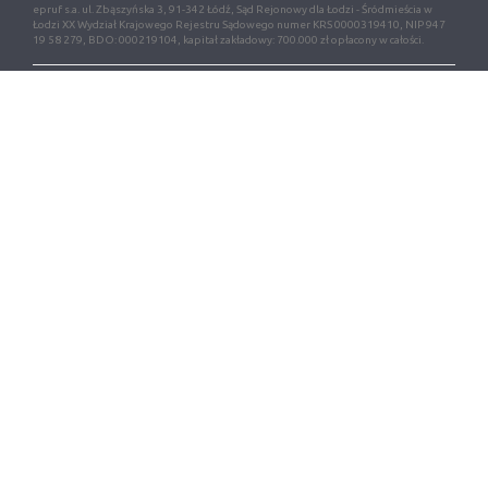
epruf s.a. ul. Zbąszyńska 3, 91-342 Łódź, Sąd Rejonowy dla Łodzi - Śródmieścia w
Łodzi XX Wydział Krajowego Rejestru Sądowego numer KRS 0000319410, NIP 947
19 58 279, BDO: 000219104, kapitał zakładowy: 700.000 zł opłacony w całości.