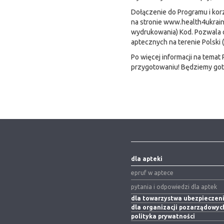
Dołączenie do Programu i korz
na stronie www.health4ukraine
wydrukowania) Kod. Pozwala 
aptecznych na terenie Polski
Po więcej informacji na tema
przygotowaniu! Będziemy gotow
dla apteki
epruf w aptece
pytania i odpowiedzi dla aptek
dla towarzystwa ubezpiecze
dla organizacji pozarządowyc
polityka prywatności