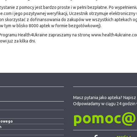
ystanie z pomocy jest bardzo proste i w pełni bezpłatne. Po wypełnieni
.com i jego pozytywnej weryfikacji, Uczestnik otrzymuje elektroniczny 
on skorzystać z dofinansowania do zakupów we wszystkich aptekach o
 (w tym w blisko 8000 aptek w formie bezgotówkowej).
t Programu Health4Ukraine zapraszamy na stronę www.health4ukraine.co
i już za kilka dni.
Masz pytania jako apteka? Napisz 
Odpowiadamy w ciągu 24 godzin 
pomoc@e
niowego
h
epruf s.a.