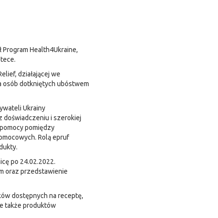
ł Program Health4Ukraine,
tece.
elief, działającej we
cia osób dotkniętych ubóstwem
ywateli Ukrainy
z doświadczeniu i szerokiej
ej pomocy pomiędzy
pomocowych. Rolą epruf
dukty.
icę po 24.02.2022.
om oraz przedstawienie
ków dostępnych na receptę,
le także produktów