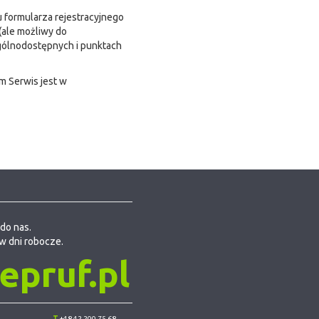
u formularza rejestracyjnego
(ale możliwy do
gólnodostępnych i punktach
m Serwis jest w
do nas.
w dni robocze.
pruf.pl
T
+48 42 200 75 68