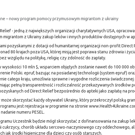
ine – nowy program pomocy przymusowym migrantom z ukrainy
Relief - jedną z największych organizacji charytatywnych USA, opracowa
m migrantom z Ukrainy zakup leków i innych produktów dostępnych w ap
mi pozyskanymi z dotacji od humanitarnej organizacji non-profit Direct R
onad 80 krajach poza USA, której misją jest poprawa stanu zdrowia i ży
bez względu na politykę, religię czy zdolność do zapłaty.
wysokości 10 mln $, wsparciem objętych zostanie nawet do 100 000 ob
enie Polski. epruf, bazując na posiadanej technologii (system epruf) ora
enie całego kraju, umożliwia sprawne i wygodne rozliczenia świadczon
niając pełną transparentność i rozliczalność przekazywanych środków 
ozyskanych od Direct Relief bezpośrednio do apteki jako zapłatę na pro
oże skorzystać każdy obywatel Ukrainy, który przekroczył polską gran
rogramu jest rejestracja w programie na stronie www.Health4Ukraine.c
 nadanie numeru PESEL.
ogramu Uczestnik będzie mógł skorzystać z dofinansowania na zakup le
pii cukrzycy, chorób układu sercowo-naczyniowego czy oddechowego, a
h jak środki higieniczne dla dzieci czy osób starszych.