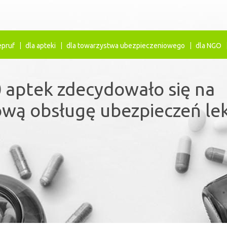
epruf
dla apteki
dla towarzystwa ubezpieczeniowego
dla NGO
 aptek zdecydowało się na
ezpieczenia lekowe uzupełn
wą obsługę ubezpieczeń le
ystem refundacji leków.