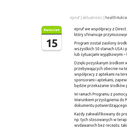
epruf
|
aktualności
|
health4ukra
epruf we współpracy z Direct 
Kwiecień
który sfinansuje przymusowy
15
Program został zasilony środka
wszystkich 50 stanach USA i p
lub sytuacjami wyjątkowymi – 
Dzięki pozyskanym środkom w 
przebywających obecnie na ter
współpracy z aptekami na ter
sponsorami i aptekami, zapew
będzie przekazanie środków p
W ramach Programu z pomocy m
Warunkiem przystąpienia do P
dokumentu potwierdzającego
Każdy zakwalifikowany do pr
np. tych stosowanych w tera
wydawanych bez recepty, takic