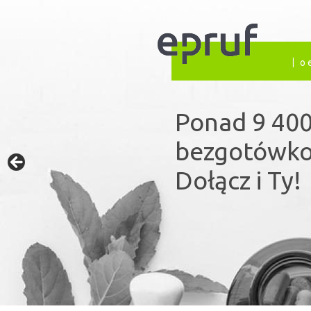
o 
Ponad 9 400
Prywatne ub
bezgotówko
publiczny s
Dołącz i Ty!