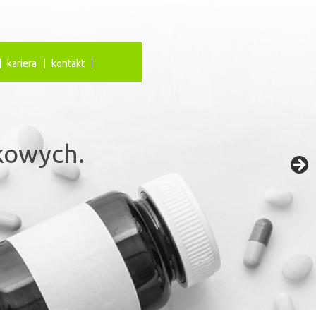
kariera
kontakt
iają
kowych.