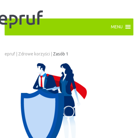
MENU
epruf
|
Zdrowe korzyści
|
Zasób 1