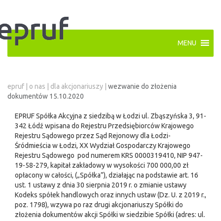
MENU
epruf
|
o nas
|
dla akcjonariuszy
|
wezwanie do złożenia
dokumentów 15.10.2020
EPRUF Spółka Akcyjna z siedzibą w Łodzi ul. Zbąszyńska 3, 91-
342 Łódź wpisana do Rejestru Przedsiębiorców Krajowego
Rejestru Sądowego przez Sąd Rejonowy dla Łodzi-
Śródmieścia w Łodzi, XX Wydział Gospodarczy Krajowego
Rejestru Sądowego pod numerem KRS 0000319410, NIP 947-
19-58-279, kapitał zakładowy w wysokości 700 000,00 zł
opłacony w całości, („Spółka”), działając na podstawie art. 16
ust. 1 ustawy z dnia 30 sierpnia 2019 r. o zmianie ustawy
Kodeks spółek handlowych oraz innych ustaw (Dz. U. z 2019 r.,
poz. 1798), wzywa po raz drugi akcjonariuszy Spółki do
złożenia dokumentów akcji Spółki w siedzibie Spółki (adres: ul.