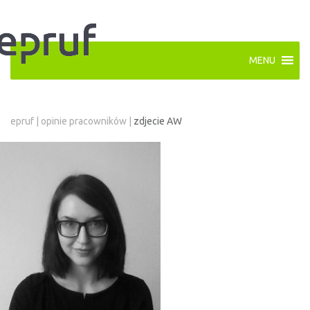
MENU
epruf
|
opinie pracowników
|
zdjecie AW