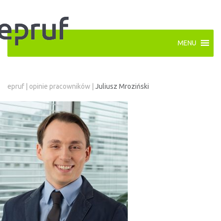
MENU
epruf
|
opinie pracowników
|
Juliusz Mroziński