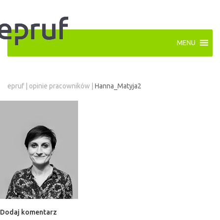
MENU
epruf
|
opinie pracowników
|
Hanna_Matyja2
Dodaj komentarz