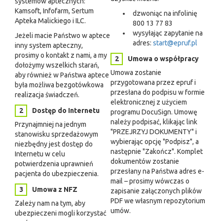
systemów aptecznych:
Kamsoft, Infofarm, Sertum
dzwoniąc na infolinię
Apteka Malickiego i ILC.
800 13 77 83
wysyłając zapytanie na
Jeżeli macie Państwo w aptece
adres:
start@epruf.pl
inny system apteczny,
prosimy o kontakt z nami, a my
Umowa o współpracy
dołożymy wszelkich starań,
Umowa zostanie
aby również w Państwa aptece
przygotowana przez epruf i
była możliwa bezgotówkowa
przesłana do podpisu w formie
realizacja świadczeń.
elektronicznej z użyciem
Dostęp do Internetu
programu DocuSign. Umowę
należy podpisać, klikając link
Przynajmniej na jednym
"PRZEJRZYJ DOKUMENTY" i
stanowisku sprzedażowym
wybierając opcję "Podpisz", a
niezbędny jest dostęp do
następnie "Zakończ". Komplet
Internetu w celu
dokumentów zostanie
potwierdzenia uprawnień
przesłany na Państwa adres e-
pacjenta do ubezpieczenia.
mail – prosimy wówczas o
Umowa z NFZ
zapisanie załączonych plików
PDF we własnym repozytorium
Zależy nam na tym, aby
umów.
ubezpieczeni mogli korzystać