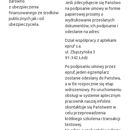
zarówno
Jeśli zdecydujecie się Państwo
z ubezpieczenia
na podpisanie umowy w formie
finansowanego ze środków
papierowej prosimy o
publicznych jak i od
wydrukowanie przesłanych
ubezpieczyciela.
dokumentów, ich podpisanie i
odesłanie na adres:
Dział współpracy z aptekami
epruf s.a.
ul. Zbąszyńska 3
91-342 Łódź
Po podpisaniu umowy przez
epruf, jeden egzemplarz
zostanie odesłany do Państwa,
a w tle rozpocznie się etap
wdrożeniowy. Po uruchomieniu
obsługi w systemie aptecznym
pracownik naszej infolinii
skontaktuje się Państwem w
celu przeprowadzenia
krótkiego szkolenia i transakcji
testowej.