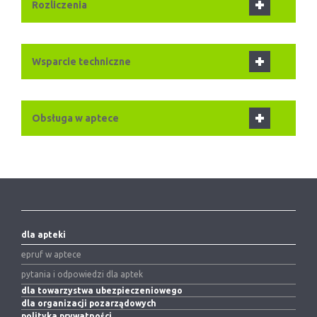
Rozliczenia
Wsparcie techniczne
Obsługa w aptece
dla apteki
epruf w aptece
pytania i odpowiedzi dla aptek
dla towarzystwa ubezpieczeniowego
dla organizacji pozarządowych
polityka prywatności