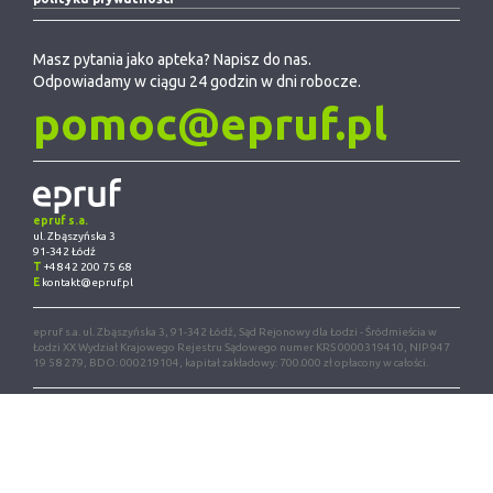
Masz pytania jako apteka? Napisz do nas.
Odpowiadamy w ciągu 24 godzin w dni robocze.
pomoc@epruf.pl
epruf s.a.
ul. Zbąszyńska 3
91-342 Łódź
T
+48 42 200 75 68
E
kontakt@epruf.pl
epruf s.a. ul. Zbąszyńska 3, 91-342 Łódź, Sąd Rejonowy dla Łodzi - Śródmieścia w
Łodzi XX Wydział Krajowego Rejestru Sądowego numer KRS 0000319410, NIP 947
19 58 279, BDO: 000219104, kapitał zakładowy: 700.000 zł opłacony w całości.