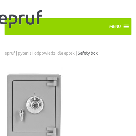
MENU
epruf
|
pytania i odpowiedzi dla aptek
|
Safety box