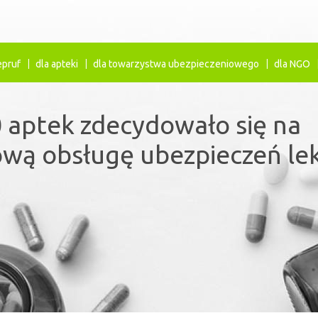
epruf
dla apteki
dla towarzystwa ubezpieczeniowego
dla NGO
 aptek zdecydowało się na
ezpieczenia lekowe uzupełn
wą obsługę ubezpieczeń le
ystem refundacji leków.