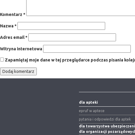
Komentarz
*
Nazwa
*
Adres email
*
Witryna internetowa
Zapamiętaj moje dane w tej przeglądarce podczas pisania kole
dla apteki
epruf w aptece
pytania i odpowiedzi dla aptek
dla towarzystwa ubezpiecze
dla organizacji pozarządowyc