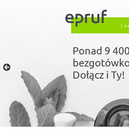
o 
Ponad 9 400
Prywatne ub
bezgotówko
publiczny s
Dołącz i Ty!