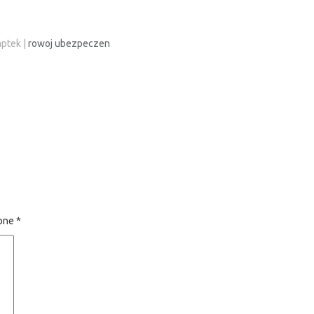
aptek
|
rowoj ubezpeczen
zone
*