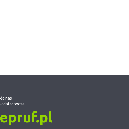
do nas.
w dni robocze.
pruf.pl