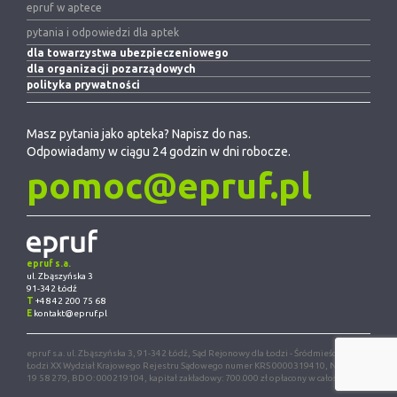
epruf w aptece
pytania i odpowiedzi dla aptek
dla towarzystwa ubezpieczeniowego
dla organizacji pozarządowych
polityka prywatności
Masz pytania jako apteka? Napisz do nas.
Odpowiadamy w ciągu 24 godzin w dni robocze.
pomoc@epruf.pl
epruf s.a.
ul. Zbąszyńska 3
91-342 Łódź
T
+48 42 200 75 68
E
kontakt@epruf.pl
epruf s.a. ul. Zbąszyńska 3, 91-342 Łódź, Sąd Rejonowy dla Łodzi - Śródmieścia w
Łodzi XX Wydział Krajowego Rejestru Sądowego numer KRS 0000319410, NIP 947
19 58 279, BDO: 000219104, kapitał zakładowy: 700.000 zł opłacony w całości.