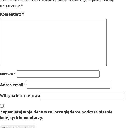
Twój adres email nie zostanie opublikowany.
Wymagane pola są
oznaczone
*
Komentarz
*
Nazwa
*
Adres email
*
Witryna internetowa
Zapamiętaj moje dane w tej przeglądarce podczas pisania
kolejnych komentarzy.