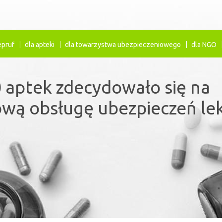
epruf
dla apteki
dla towarzystwa ubezpieczeniowego
dla NGO
 aptek zdecydowało się na
ezpieczenia lekowe uzupełn
wą obsługę ubezpieczeń le
ystem refundacji leków.