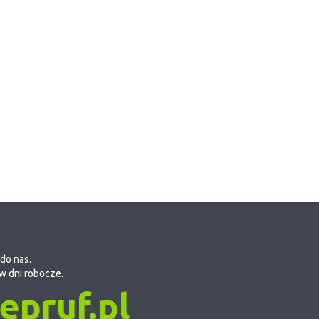
do nas.
w dni robocze.
pruf.pl