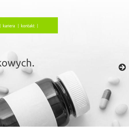
kariera
kontakt
iają
kowych.