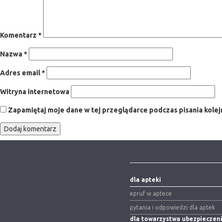
Komentarz
*
Nazwa
*
Adres email
*
Witryna internetowa
Zapamiętaj moje dane w tej przeglądarce podczas pisania kole
dla apteki
epruf w aptece
pytania i odpowiedzi dla aptek
dla towarzystwa ubezpiecze