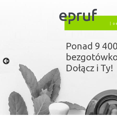
o 
Ponad 9 400
Prywatne ub
bezgotówko
publiczny s
Dołącz i Ty!