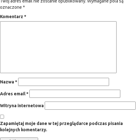
Twój adres email nie zostanie opublikowany.
Wymagane pola są
oznaczone
*
Komentarz
*
Nazwa
*
Adres email
*
Witryna internetowa
Zapamiętaj moje dane w tej przeglądarce podczas pisania
kolejnych komentarzy.