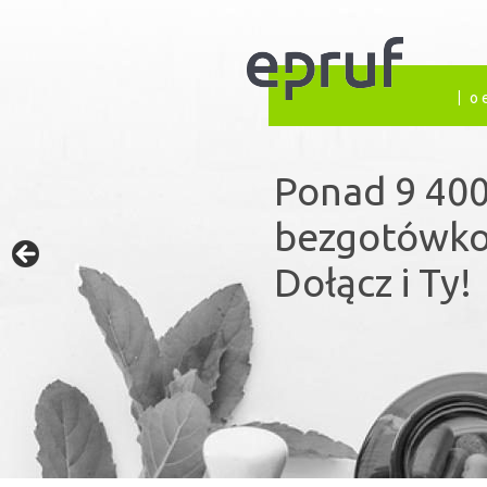
o 
Ponad 9 400
Prywatne ub
bezgotówko
publiczny s
Dołącz i Ty!