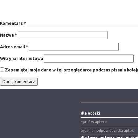
Komentarz
*
Nazwa
*
Adres email
*
Witryna internetowa
Zapamiętaj moje dane w tej przeglądarce podczas pisania kole
dla apteki
epruf w aptece
pytania i odpowiedzi dla aptek
dla towarzystwa ubezpiecze