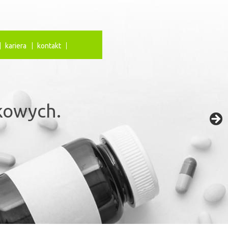
kariera
kontakt
iają
kowych.