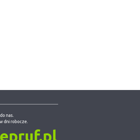
do nas.
w dni robocze.
pruf.pl