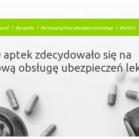
epruf
dla apteki
dla towarzystwa ubezpieczeniowego
dla NGO
 aptek zdecydowało się na
ezpieczenia lekowe uzupełn
wą obsługę ubezpieczeń le
ystem refundacji leków.