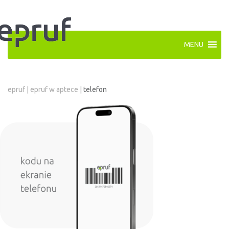
MENU
epruf
|
epruf w aptece
|
telefon