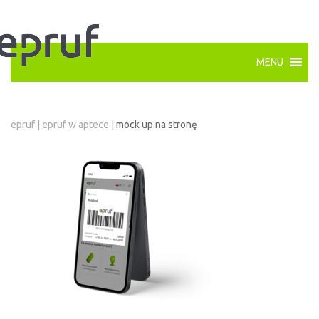
MENU
epruf
|
epruf w aptece
|
mock up na stronę