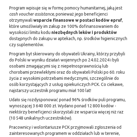
Program wpisuje się w formę pomocy humanitarnej, jaką jest
cash voucher assistance
, ponieważ jego beneficjenci
otrzymywali
wsparcie finansowe w postaci kodów
epruf
,
które umożliwiały im zakup ze 100% dofinansowaniem do
wysokości limitu kodu
niezbędnych leków i produktów
dostępnych do zakupu w aptekach, np. środków higienicznych
czy suplementów.
Program był skierowany do obywateli Ukrainy, którzy przybyli
do Polski w wyniku działań wojennych po 24.02.2024 i byli
osobami zmagającymi się z niepełnosprawnością lub
chorobami przewlekłymi oraz do obywateli Polski po 60. roku
życia z wysokimi potrzebami medycznymi, szczególnie do
osób korzystających z usług opiekuńczych PCK. Co ciekawe,
najstarszy uczestnik programu miał 100 lat!
Udało się rozdysponować ponad 96% środków puli programu,
wynoszącej 3 640 000 zł. Wydano ponad 12 800 kodów -
niektórzy beneficjenci skorzystali ze wsparcia więcej niż raz
(10 548 unikalnych uczestników).
Pracownicy i wolontariusze PCK przyjmowali zgłoszenia od
zainteresowanych programem w oddziałach lub w terenie,