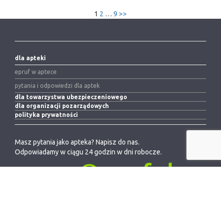
1
2
…
9
>>
dla apteki
epruf w aptece
pytania i odpowiedzi dla aptek
dla towarzystwa ubezpieczeniowego
dla organizacji pozarządowych
polityka prywatności
Masz pytania jako apteka? Napisz do nas.
Odpowiadamy w ciągu 24 godzin w dni robocze.
pomoc@epruf.pl
epruf s.a.