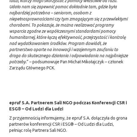
ludzi, którzy mogli skorzystać z pomocy właściwie od razu.
Udało nam się zapewnić pomoc dokładnie tam, gdzie była
najbardziej potrzebna – seniorom, osobom z
niepełnosprawnościami czy tym zmagającym się z przewlekłymi
chorobami. To pokazuje, że można realizować programy
wsparcia zgodne ze współczesnymi standardami pomocy
humanitarnej, które łączą efektywność, przejrzystość i kontrolę
nad wydatkowaniem środków. Program dowiódł, że
partnerstwo oparte na innowacji i wzajemnym zaufaniu to
droga do skutecznego działania i odpowiadania na najpilniejsze
potrzeby.
” – podsumowuje Pan Michał Mikołajczyk – członek
Zarządu Głównego PCK.
epruf S.A. Partnerem Sali NGO podczas Konferencji CSR i
ESG® – Od Ludzi dla Ludzi
Z przyjemnością informujemy, że epruf S.A. dołączyła do grona
partnerów konferencji CSR i ESG® – Od Ludzi dla Ludzi,
pełniąc rolę Partnera Sali NGO.