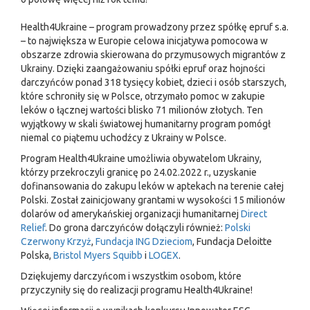
Health4Ukraine – program prowadzony przez spółkę epruf s.a.
– to największa w Europie celowa inicjatywa pomocowa w
obszarze zdrowia skierowana do przymusowych migrantów z
Ukrainy. Dzięki zaangażowaniu spółki epruf oraz hojności
darczyńców ponad 318 tysięcy kobiet, dzieci i osób starszych,
które schroniły się w Polsce, otrzymało pomoc w zakupie
leków o łącznej wartości blisko 71 milionów złotych. Ten
wyjątkowy ​w skali światowej humanitarny program pomógł
niemal co piątemu uchodźcy z Ukrainy w Polsce.​
Program Health4Ukraine umożliwia obywatelom Ukrainy,
którzy przekroczyli granicę po 24.02.2022 r., uzyskanie
dofinansowania do zakupu leków w aptekach na terenie całej
Polski. Został zainicjowany grantami w wysokości 15 milionów
dolarów od amerykańskiej organizacji humanitarnej
Direct
Relief
. Do grona darczyńców dołączyli również:
Polski
Czerwony Krzyż
,
Fundacja ING Dzieciom
, Fundacja Deloitte
Polska,
Bristol Myers Squibb
i
LOGEX
.​
Dziękujemy darczyńcom i wszystkim osobom, które
przyczyniły się do realizacji programu Health4Ukraine!