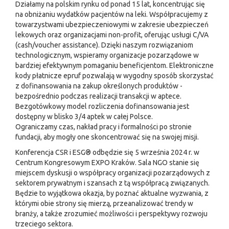
Działamy na polskim rynku od ponad 15 lat, koncentrując się
na obniżaniu wydatków pacjentów na leki. Współpracujemy z
towarzystwami ubezpieczeniowymi w zakresie ubezpieczeń
lekowych oraz organizacjami non-profit, oferując usługi C/VA
(cash/voucher assistance). Dzięki naszym rozwiązaniom
technologicznym, wspieramy organizacje pozarządowe w
bardziej efektywnym pomaganiu beneficjentom. Elektroniczne
kody płatnicze epruf pozwalają w wygodny sposób skorzystać
z dofinansowania na zakup określonych produktów -
bezpośrednio podczas realizacji transakcji w aptece.
Bezgotówkowy model rozliczenia dofinansowania jest
dostępny w blisko 3/4 aptek w całej Polsce.
Ograniczamy czas, nakład pracy i formalności po stronie
fundacji, aby mogły one skoncentrować się na swojej misji.
Konferencja CSR i ESG® odbędzie się 5 września 2024 r. w
Centrum Kongresowym EXPO Kraków. Sala NGO stanie się
miejscem dyskusji o współpracy organizacji pozarządowych z
sektorem prywatnym i szansach z tą współpracą związanych.
Będzie to wyjątkowa okazja, by poznać aktualne wyzwania, z
którymi obie strony się mierzą, przeanalizować trendy w
branży, a także zrozumieć możliwości i perspektywy rozwoju
trzeciego sektora.