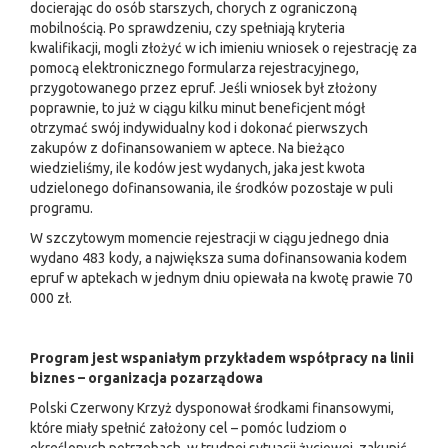
docierając do osób starszych, chorych z ograniczoną
mobilnością. Po sprawdzeniu, czy spełniają kryteria
kwalifikacji, mogli złożyć w ich imieniu wniosek o rejestrację za
pomocą elektronicznego formularza rejestracyjnego,
przygotowanego przez epruf. Jeśli wniosek był złożony
poprawnie, to już w ciągu kilku minut beneficjent mógł
otrzymać swój indywidualny kod i dokonać pierwszych
zakupów z dofinansowaniem w aptece. Na bieżąco
wiedzieliśmy, ile kodów jest wydanych, jaka jest kwota
udzielonego dofinansowania, ile środków pozostaje w puli
programu.
W szczytowym momencie rejestracji w ciągu jednego dnia
wydano 483 kody, a największa suma dofinansowania kodem
epruf w aptekach w jednym dniu opiewała na kwotę prawie 70
000 zł.
Program jest wspaniałym przykładem współpracy na linii
biznes – organizacja pozarządowa
Polski Czerwony Krzyż dysponował
środkami finansowymi,
które miały spełnić założony cel – pomóc ludziom o