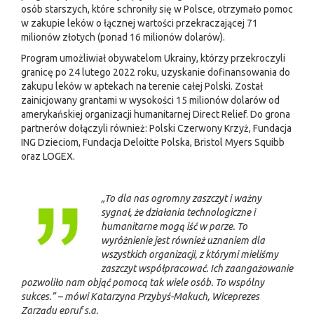
osób starszych, które schroniły się w Polsce, otrzymało pomoc
w zakupie leków o łącznej wartości przekraczającej 71
milionów złotych (ponad 16 milionów dolarów).
Program umożliwiał obywatelom Ukrainy, którzy przekroczyli
granicę po 24 lutego 2022 roku, uzyskanie dofinansowania do
zakupu leków w aptekach na terenie całej Polski. Został
zainicjowany grantami w wysokości 15 milionów dolarów od
amerykańskiej organizacji humanitarnej Direct Relief. Do grona
partnerów dołączyli również: Polski Czerwony Krzyż, Fundacja
ING Dzieciom, Fundacja Deloitte Polska, Bristol Myers Squibb
oraz LOGEX.
„To dla nas ogromny zaszczyt i ważny
sygnał, że działania technologiczne i
humanitarne mogą iść w parze. To
wyróżnienie jest również uznaniem dla
wszystkich organizacji, z którymi mieliśmy
zaszczyt współpracować. Ich zaangażowanie
pozwoliło nam objąć pomocą tak wiele osób. To wspólny
sukces.” – mówi Katarzyna Przybyś-Makuch, Wiceprezes
Zarządu epruf s.a.