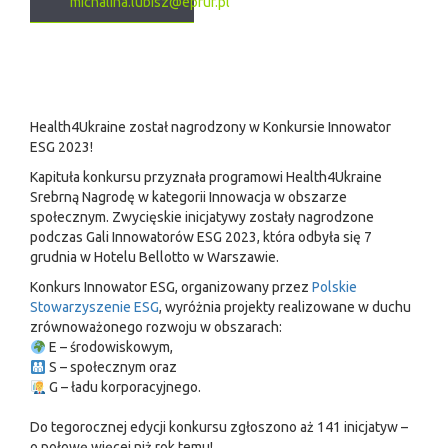
michalina.lubisz@epruf.pl
Health4Ukraine został nagrodzony w Konkursie Innowator
ESG 2023! ​
Kapituła konkursu przyznała programowi Health4Ukraine
Srebrną Nagrodę w kategorii Innowacja w obszarze
społecznym. Zwycięskie inicjatywy zostały nagrodzone
podczas Gali Innowatorów ESG 2023, która odbyła się ​7
grudnia w Hotelu Bellotto w Warszawie. ​
Konkurs Innowator ESG, organizowany przez
Polskie
Stowarzyszenie ESG
, wyróżnia projekty realizowane ​w duchu
zrównoważonego rozwoju w obszarach: ​
E – środowiskowym, ​
S – społecznym ​oraz
G – ładu korporacyjnego. ​
Do tegorocznej edycji konkursu zgłoszono aż 141 inicjatyw –
o połowę więcej niż rok temu!