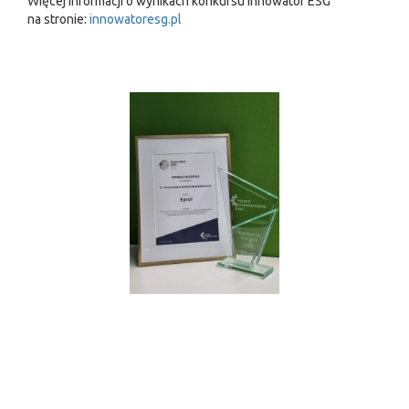
Więcej informacji o wynikach konkursu Innowator ESG
na stronie:
innowatoresg.pl