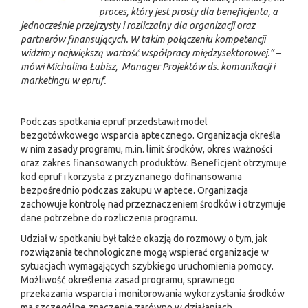
proces, który jest prosty dla beneficjenta, a
jednocześnie przejrzysty i rozliczalny dla organizacji oraz
partnerów finansujących. W takim połączeniu kompetencji
widzimy największą wartość współpracy międzysektorowej.” –
mówi Michalina Łubisz, Manager Projektów ds. komunikacji i
marketingu w epruf.
Podczas spotkania epruf przedstawił model
bezgotówkowego wsparcia aptecznego. Organizacja określa
w nim zasady programu, m.in. limit środków, okres ważności
oraz zakres finansowanych produktów. Beneficjent otrzymuje
kod epruf i korzysta z przyznanego dofinansowania
bezpośrednio podczas zakupu w aptece. Organizacja
zachowuje kontrolę nad przeznaczeniem środków i otrzymuje
dane potrzebne do rozliczenia programu.
Udział w spotkaniu był także okazją do rozmowy o tym, jak
rozwiązania technologiczne mogą wspierać organizacje w
sytuacjach wymagających szybkiego uruchomienia pomocy.
Możliwość określenia zasad programu, sprawnego
przekazania wsparcia i monitorowania wykorzystania środków
ma szczególne znaczenie zarówno w działaniach